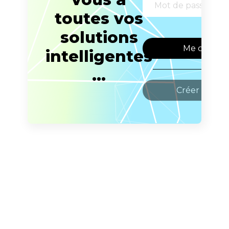
toutes vos
solutions
Me connec
intelligentes
ou
...
Créer un co